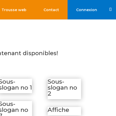
Trousse web
Contact
Connexion
ntenant disponibles!
Sous-
Sous-
slogan no 1
slogan no
2
Sous-
slogan no
Affiche
7