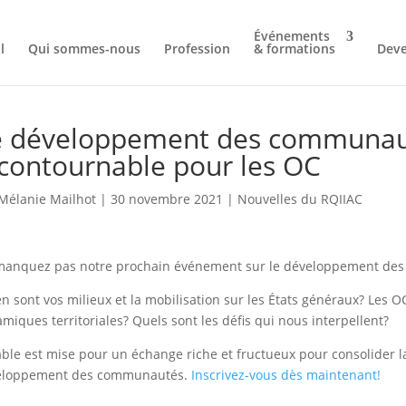
Événements
l
Qui sommes-nous
Profession
& formations
Dev
e développement des communaut
contournable pour les OC
Mélanie Mailhot
|
30 novembre 2021
|
Nouvelles du RQIIAC
manquez pas notre prochain événement sur le développement de
n sont vos milieux et la mobilisation sur les États généraux? Les O
miques territoriales? Quels sont les défis qui nous interpellent?
able est mise pour un échange riche et fructueux pour consolider l
eloppement des communautés.
Inscrivez-vous dès maintenant!