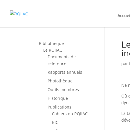
Accuei
L
Bibliothèque
in
Le RQIIAC
Documents de
référence
par
Rapports annuels
Photothèque
Ne 
Outils membres
Où e
Historique
dyna
Publications
La t
Cahiers du RQIIAC
dév
BIC