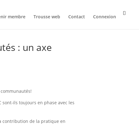
enir membre
Trousse web
Contact
Connexion
és : un axe
s communautés!
C sont-ils toujours en phase avec les
a contribution de la pratique en