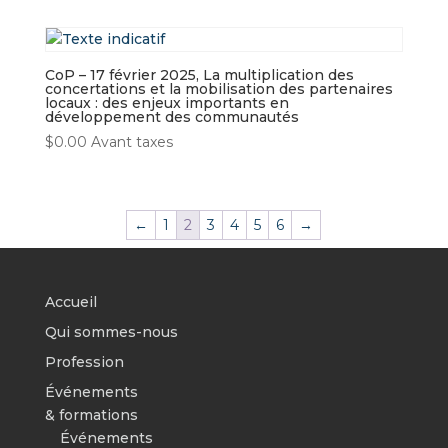
CoP – 17 février 2025, La multiplication des
concertations et la mobilisation des partenaires
locaux : des enjeux importants en
développement des communautés
$
0.00
Avant taxes
←
1
2
3
4
5
6
→
Accueil
Qui sommes-nous
Profession
Événements
& formations
Événements