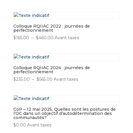
Colloque RQIIAC 2022 : journées de
perfectionnement
Plage
$
165.00
–
$
460.00
Avant taxes
de
prix :
$165.00
à
Colloque RQIIAC 2024 : journées de
$460.00
perfectionnement
Plage
$
235.00
–
$
565.00
Avant taxes
de
prix :
$235.00
à
CoP – 12 mai 2025, Quelles sont les postures de
$565.00
l’OC dans un objectif d’autodétermination des
communautés?
$
0.00
Avant taxes