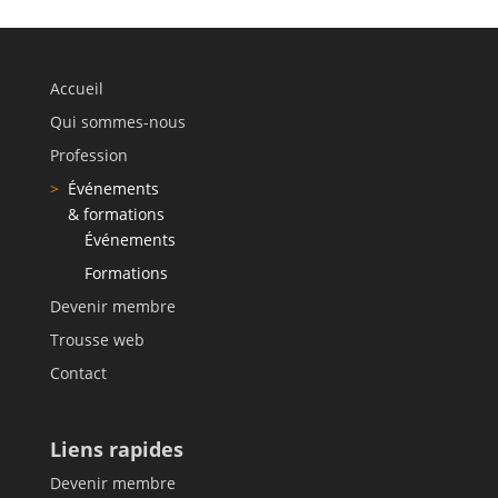
d'échanges
Beloeil
(tarif
175$)
Accueil
Qui sommes-nous
Profession
Événements
& formations
Événements
Formations
Devenir membre
Trousse web
Contact
Liens rapides
Devenir membre