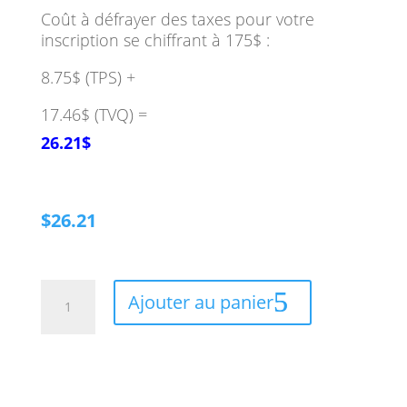
Coût à défrayer des taxes pour votre
inscription se chiffrant à 175$ :
8.75$ (TPS) +
17.46$ (TVQ) =
26.21$
$
26.21
quantité
Ajouter au panier
de
Remboursement
taxes
-
Journée